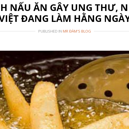
H NẤU ĂN GÂY UNG THƯ, N
VIỆT ĐANG LÀM HẰNG NGÀ
PUBLISHED IN
MR ĐÀM'S BLOG