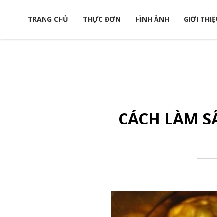
TRANG CHỦ
THỰC ĐƠN
HÌNH ẢNH
GIỚI THIỆ
CÁCH LÀM S